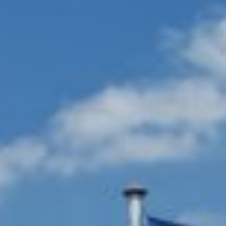
M
BS- & SERVICE-PARTNER
HMENSGRUPPE
ZEN
ITEN
S UNTERNEHMEN
STELLEN