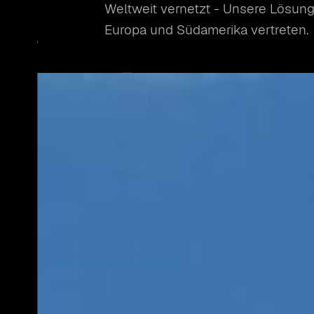
Weltweit vernetzt - Unsere Lösunge
KONTAKT
BRANCHEN
Europa und Südamerika vertreten.
HOME
PRODUKTE
PRODUKTÜBERSICHT
PALETTIERER
ETIKETTIERER
BANDEROLIERER
WICKLER
FAHRERLOSE TRANSPORTSYSTEME
GEBINDEVERSCHLIESSER
ANWENDUNGSFÄLLE
LEISTUNGEN
BRANCHEN
KONTAKT