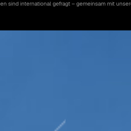
n sind international gefragt – gemeinsam mit unsere
DIENSTLEISTUN
ENGINEERING
VERPACKUNGSLÖ
COBOTS
TRAGEGRIFFAPP
FÖRDERTECHNIK
GREIFKÖPFE
VERBRAUCHSMAT
DIENSTLEISTUN