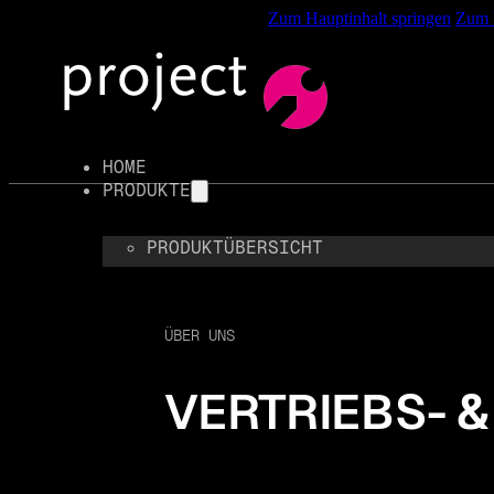
%root% { scroll-behavior: smooth; }
Zum Hauptinhalt springen
Zum F
HOME
PRODUKTE
PRODUKTÜBERSICHT
PALETTIERER
ETIKETTIERER
ÜBER UNS
BANDEROLIERER
WICKLER
VERTRIEBS- 
FAHRERLOSE TRANSPORTSYSTEME
ANWENDUNGSFÄLLE
GEBINDEVERSCHLIESSER
LEISTUNGEN