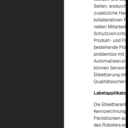
Seiten, wodurc
zusätzliche Hand
kollaborativen R
neben Mitarbeit
Schutzvorrichtun
Produkt- und Pal
bestehende Produ
problemlos mit 
Automatisierung
können Sensori
Etikettierung in
Qualitätssicher
Labelapplikato
Die Etikettieranl
Kennzeichnungss
Packstücken auf
des Roboters erm