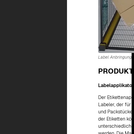
Label Anbringung
PRODUKT
Labelapplikato
Der Etikettenapp
Labeler, der für
und Packstücken
der Etiketten k
unterschiedlich
werden. Die Masc