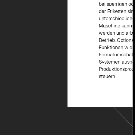
bei sperrigen od
der Etiketten sin
unterschiedlich
Maschine kann in
werden und arbei
Betrieb. Optiona
Funktionen wie 
Formatumschaltu
Systemen ausges
Produktionsproz
steuern.
K
O
N
T
A
K
T