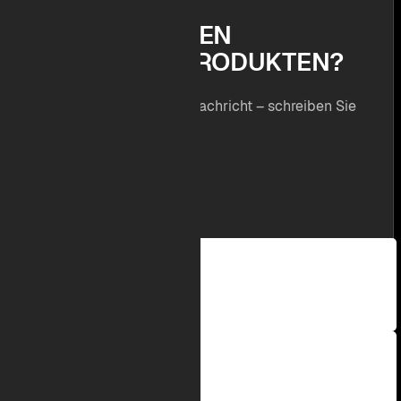
F
R
A
G
E
N
Z
U
D
E
N
E
I
N
Z
E
L
N
E
N
P
R
O
D
U
K
T
E
N
?
Wir freuen uns auf Ihre Nachricht – schreiben Sie
uns!
Im Hammereisen 42
D - 47559 Kranenburg
+49 (0) 2826/9145-0
info@project-sp.de