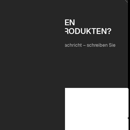
K
O
N
T
A
K
T
F
R
A
G
E
N
Z
U
D
E
N
E
I
N
Z
E
L
N
E
N
P
R
O
D
U
K
T
E
N
?
Wir freuen uns auf Ihre Nachricht – schreiben Sie
uns!
Im Hammereisen 42
D - 47559 Kranenburg
+49 (0) 2826/9145-0
info@project-sp.de