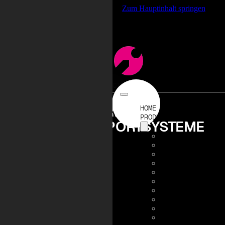
%root% { scroll-behavior: smooth; }
Zum Hauptinhalt springen
Zum Footer springen
PROJECT PRODUCTS
FAHRERLOSE
HOME
PRODUKTE
TRANSPORTSYSTEME
PRODUKTÜBERSICHT
ENGINEERING
PALETTIERER
VERPACKUNGSLÖSUN
ETIKETTIERER
COBOTS
BANDEROLIERER
TRAGEGRIFFAPPLIK
WICKLER
FÖRDERTECHNIK