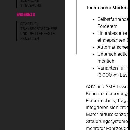
EINFACHE
STEUERUNG
Technische Merkma
ERGEBNIS
Selbstfahrende 
STABILE,
Förderern
TRANSPORTSICHERE
Linienbasierte
UND WETTERFESTE
PALETTEN
eingeprägten S
Automatisches 
Unterschiedlich
möglich
Varianten für m
(3.000 kg) Last
AGV und AMR lassen 
Kundenanforderungen
Fördertechnik, Tragla
integrieren sich pro
Materialflusskonzept
Steuerungssystemen 
mehrerer Fahrzeuge u