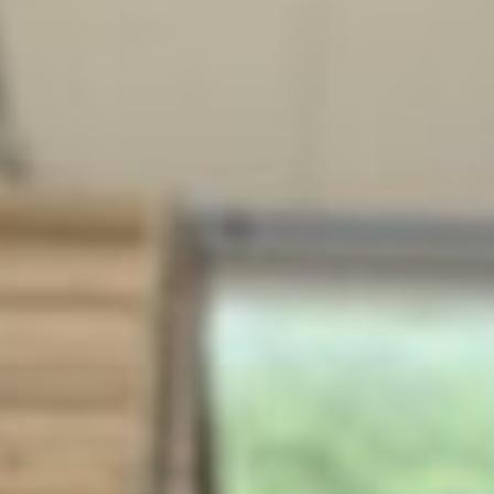
M
BS- & SERVICE-PARTNER
HMENSGRUPPE
ZEN
ITEN
S UNTERNEHMEN
STELLEN