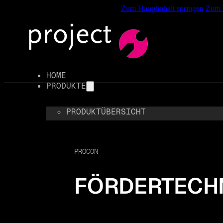
%root% { scroll-behavior: smooth; }
Zum Hauptinhalt springen
Zum F
HOME
PRODUKTE
PRODUKTÜBERSICHT
PALETTIERER
ETIKETTIERER
PROCON
BANDEROLIERER
WICKLER
FÖRDERTECH
FAHRERLOSE TRANSPORTSYSTEME
ANWENDUNGSFÄLLE
GEBINDEVERSCHLIESSER
LEISTUNGEN