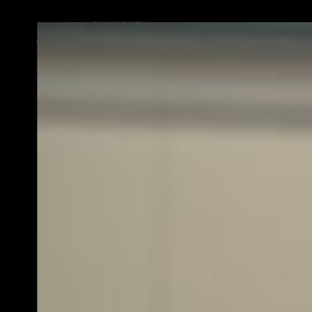
KONTAKT
BRANCHEN
HOME
PRODUKTE
PRODUKTÜBERSICHT
PALETTIERER
ETIKETTIERER
BANDEROLIERER
WICKLER
FAHRERLOSE TRANSPORTSYSTEME
GEBINDEVERSCHLIESSER
ANWENDUNGSFÄLLE
LEISTUNGEN
BRANCHEN
KONTAKT