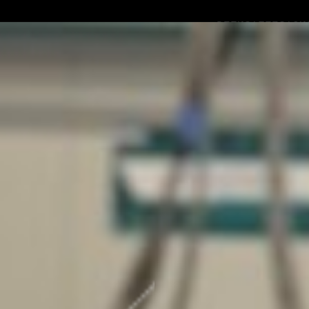
DIENSTLEISTUN
ENGINEERING
VERPACKUNGSLÖ
COBOTS
TRAGEGRIFFAPP
FÖRDERTECHNIK
GREIFKÖPFE
VERBRAUCHSMAT
DIENSTLEISTUN