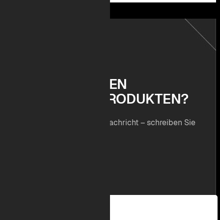
K
O
N
T
A
K
T
F
R
A
G
E
N
Z
U
D
E
N
E
I
N
Z
E
L
N
E
N
P
R
O
D
U
K
T
E
N
?
Wir freuen uns auf Ihre Nachricht – schreiben Sie
uns!
Im Hammereisen 42
D - 47559 Kranenburg
+49 (0) 2826/9145-0
info@project-sp.de