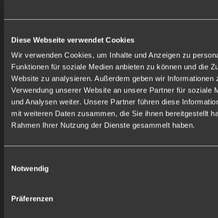
betriebswi
VORSORGE
Studium o
ERHALTE BEI UNS DIE
kaufmänni
MÖGLICHKEIT ZUR
BETRIEBLICHEN
mit Berufs
Diese Webseite verwendet Cookies
KRANKENVERSICHERUNG
Abschluss 
Wir verwenden Cookies, um Inhalte und Anzeigen zu persona
UND ZUR
Bilanzbuch
BETRIEBLICHEN
Funktionen für soziale Medien anbieten zu können und die Zu
ALTERSVORSORGE.
wünschen
Website zu analysieren. Außerdem geben wir Informationen z
Mehrjährig
Verwendung unserer Website an unsere Partner für soziale
Berufserfa
und Analysen weiter. Unsere Partner führen diese Informati
Finanzbuc
mit weiteren Daten zusammen, die Sie ihnen bereitgestellt ha
gute Kennt
Rahmen Ihrer Nutzung der Dienste gesammelt haben.
englischen
gute Kennt
Office
Einwilligungsauswahl
Notwendig
Deine zukünft
Erfassung,
Präferenzen
Prüfung e