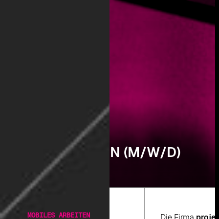
B
U
C
H
H
A
L
T
E
R
/
-
I
N
(
M
/
W
/
D
)
MOBILES ARBEITEN
Die Firma
projec