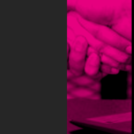
ÜBER UNS
–
VERTRIEB
SERVICE
PARTNER
AKTUELLES
AKTUELLES
– EVENTS
AKTUELLES –
NEUIGKEITEN
KARRIERE
KARRIERE
– OFFENE
STELLEN
KARRIERE –
ÜBER DAS
UNTERNEHMEN