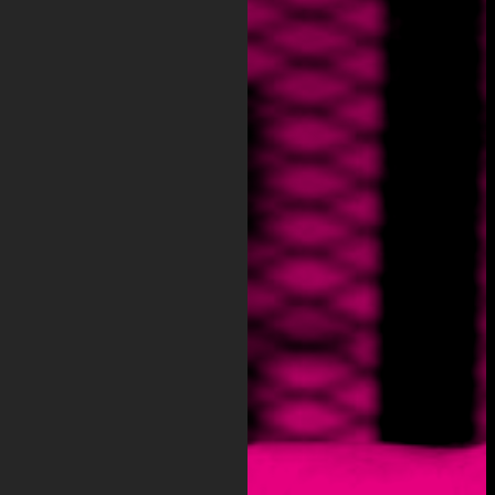
FAHRERLOSE
TRANSPORTSYSTEME
GREIFKÖPFE
GEWINDEVERSCHLIES
VERBRAUCHSMATERI
ANWENDUNGSFÄLLE
LEISTUNGEN
LEISTUNGEN
– BRANCHEN
LEISTUNGEN –
DIENSTLEISTUNGEN
KONTAKT
ÜBER
UNS
ÜBER
UNS
–
DAS
TEAM
ÜBER UNS –
REFERENZEN
ÜBER UNS –
UNTERNEHMENSGRUP