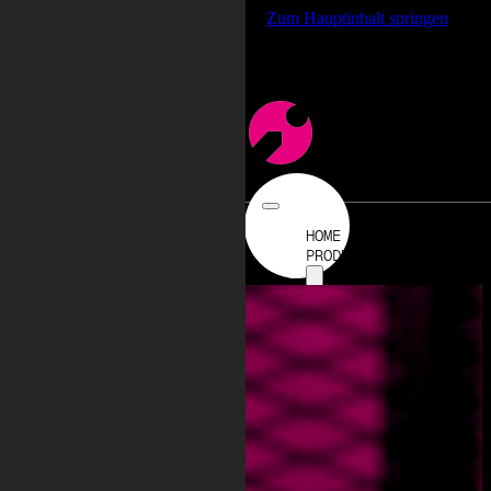
%root% { scroll-behavior: smooth; }
Zum Hauptinhalt springen
Zum Footer springen
HOME
PRODUKTE
PRODUKTÜBERSICHT
ENGINEERING
PALETTIERER
VERPACKUNGSLÖSUN
ETIKETTIERER
COBOTS
BANDEROLIERER
TRAGEGRIFFAPPLIK
WICKLER
FÖRDERTECHNIK