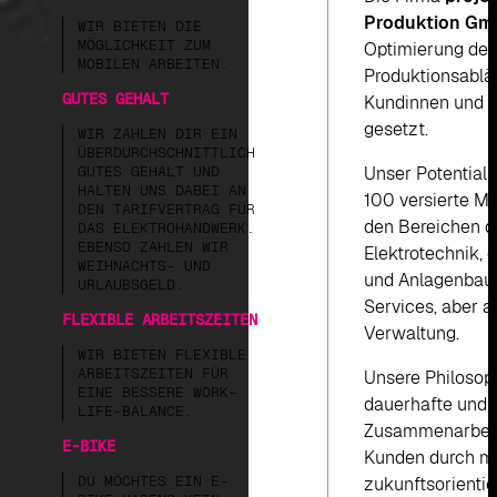
Produktion G
WIR BIETEN DIE
MÖGLICHKEIT ZUM
Optimierung der
MOBILEN ARBEITEN.
Produktionsabläu
GUTES GEHALT
Kundinnen und 
gesetzt.
WIR ZAHLEN DIR EIN
ÜBERDURCHSCHNITTLICH
GUTES GEHALT UND
Unser Potential 
HALTEN UNS DABEI AN
100 versierte Mi
DEN TARIFVERTRAG FÜR
den Bereichen d
DAS ELEKTROHANDWERK.
EBENSO ZAHLEN WIR
Elektrotechnik,
WEIHNACHTS- UND
und Anlagenbau
URLAUBSGELD.
Services, aber a
FLEXIBLE ARBEITSZEITEN
Verwaltung.
WIR BIETEN FLEXIBLE
ARBEITSZEITEN FÜR
Unsere Philosoph
EINE BESSERE WORK-
dauerhafte und e
LIFE-BALANCE.
Zusammenarbeit
E-BIKE
Kunden durch m
DU MÖCHTES EIN E-
zukunftsorientie