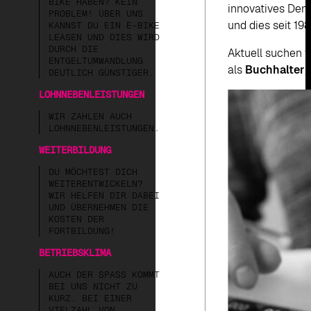
BIKE HABEN? KEIN
innovatives Den
PROBLEM! ÜBER UNS
und dies seit 198
KANNST DU EIN E-BIKE
LEASEN UND DIES WIRD
DURCH DIE
Aktuell suchen 
ENTGELTUMWANDLUNG
als
Buchhalter/
DEUTLICH GÜNSTIGER.
LOHNNEBENLEISTUNGEN
WIR ZAHLEN AUCH
LOHNNEBENLEISTUNGEN.
WEITERBILDUNG
DU MÖCHTEST DICH
WEITERENTWICKELN?
WIR HELFEN DIR DABEI
UND ÜBERNEHMEN DIE
KOSTEN DER
FORTBILDUNG!
BETRIEBSKLIMA
AUCH DER SPASS KOMMT B
EI UNS NICHT ZU K
URZ. BEI EINER V
IELZAHL VON A